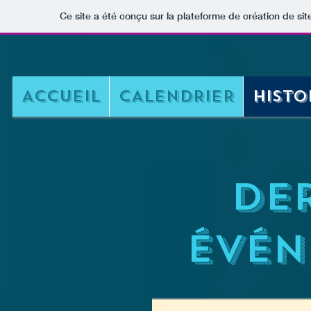
Ce site a été conçu sur la plateforme de création de sit
ACCUEIL
CALENDRIER
HISTO
de
ÉvÉ